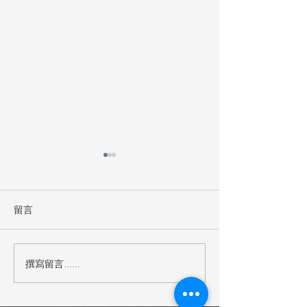
留言
撰寫留言......
💕賀~集欣空間設計榮獲
賀慶!!本公司於9
2023年德國柏林設計大獎
集欣空間設計公
💕