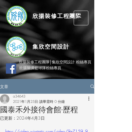
欣揚
裝修
工程團隊
集欣空間設計
欣揚裝修工程團隊│集欣空間設計 粉絲專頁
欣揚裝潢籃球隊粉絲專頁
文章
a34643
2021年1月25日
讀畢需時 0 分鐘
國泰禾外接待會館-歷程
已更新：
2024年4月3日
https://video.wixstatic.com/video/9e7159_9