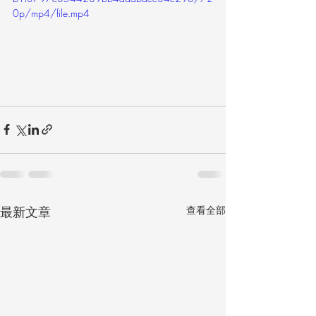
0p/mp4/file.mp4
最新文章
查看全部