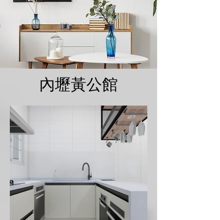
內壢黃公館