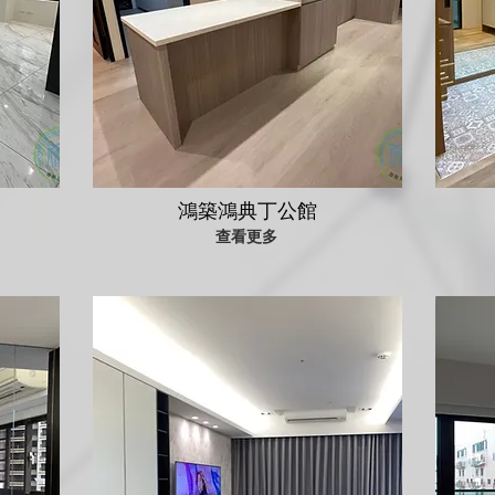
鴻築鴻典丁公館
查看更多