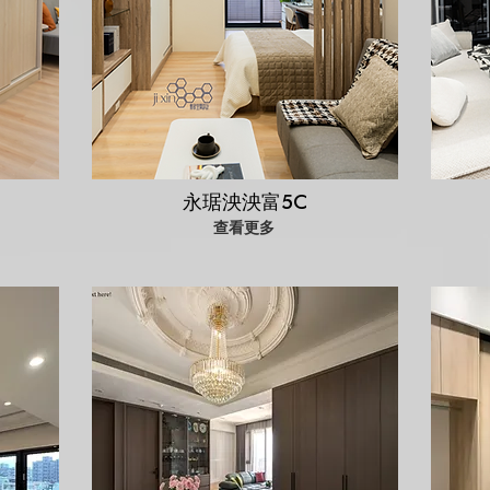
永琚泱泱富5C
查看更多