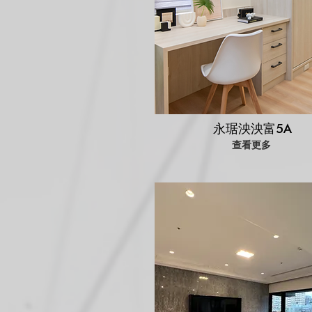
永琚泱泱富5A
查看更多