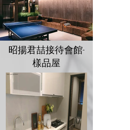
昭揚君喆接待會館-
樣品屋