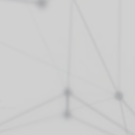
6
ail.com