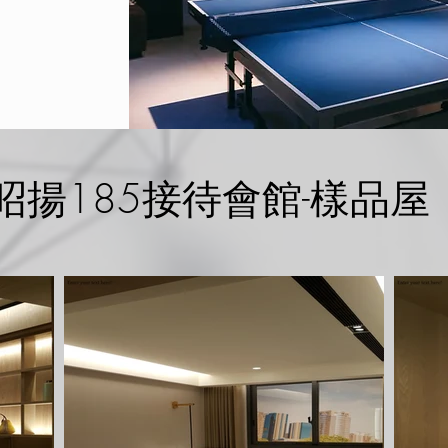
昭揚185接待會館-樣品屋