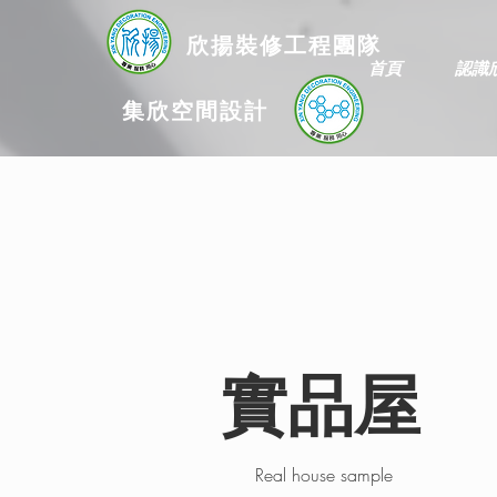
欣揚
裝修
工程團隊
首頁
認識
集欣空間設計
實品屋
Real house sample