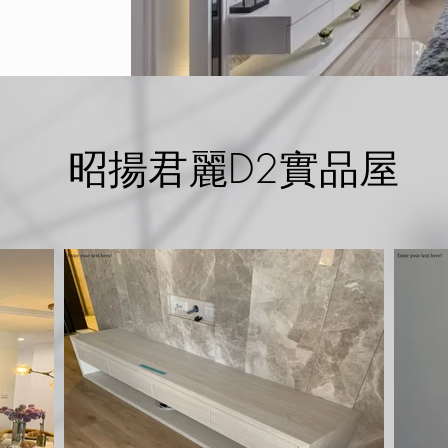
昭揚君麗D2實品屋