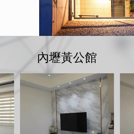
內壢黃公館