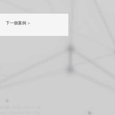
下一個案例 >
6
ail.com
路285巷24弄23-2號
三街170巷159-13號