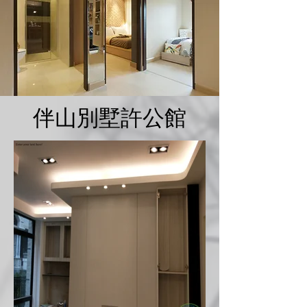
伴山別墅許公館