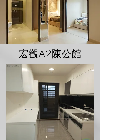
宏觀A2陳公館