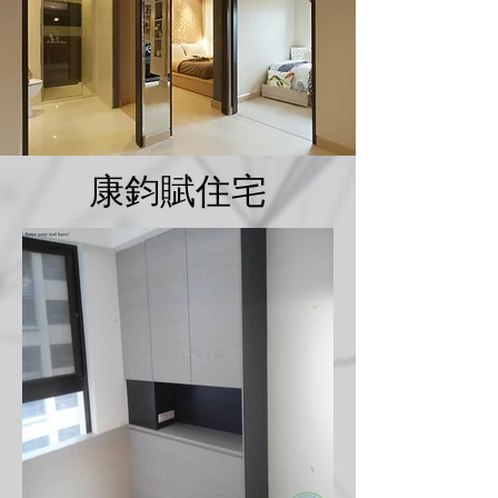
康鈞賦住宅