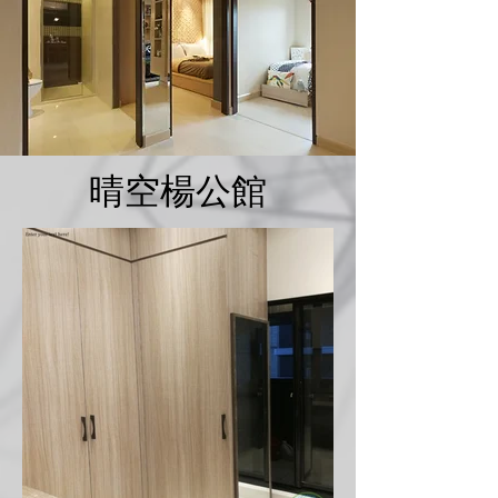
晴空楊公館