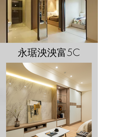
永琚泱泱富5C