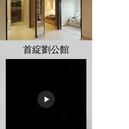
首綻劉公館