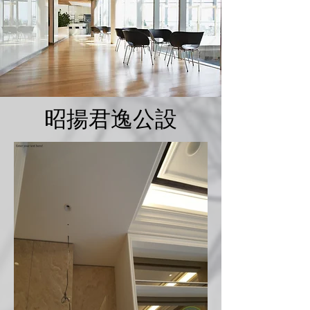
昭揚君逸公設