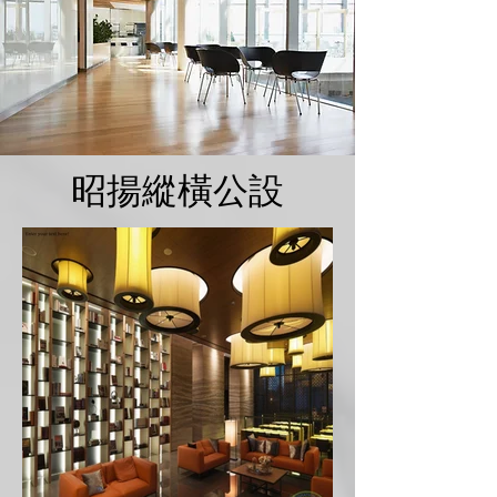
昭揚縱橫公設