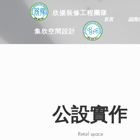
欣揚
裝修
工程團隊
首頁
認識
集欣空間設計
公設實作
Retail space